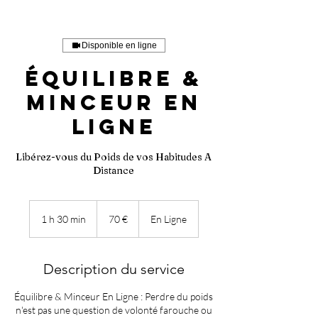
Disponible en ligne
Équilibre &
Minceur En
Ligne
Libérez-vous du Poids de vos Habitudes A
Distance
70
euros
1 h 30 min
1
70 €
En Ligne
3
0
m
Description du service
i
n
Équilibre & Minceur En Ligne : Perdre du poids
n'est pas une question de volonté farouche ou