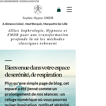
2613606693658 20260414032156
Sophro-Hypno-EMDR
A distance (visio) , Neuf Berquin, Marquette-lez-Lille
Alliez Sophrologie, Hypnose et
EMDR pour une transformation
profonde là où les méthodes
classiques échouent
Bienvenue dans votre espace
de serénité, de respiration
Plus qu'une simple page de blog, cet
espace a été pensé comme un
prolongement de nos séances : un
refuge numérique où vous pourrez
puiser inspiration, outils et sérénité