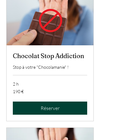
Chocolat Stop Addiction
Stop à votre "Chocolamanie" !
2 h
190
190 €
euros
Réserver