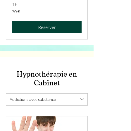
1 h
70
70 €
euros
Réserver
Hypnothérapie en
Cabinet
Addictions avec substance