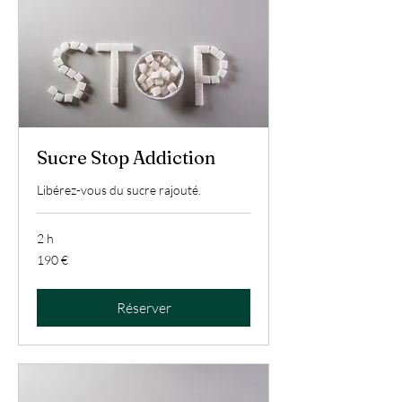
Sucre Stop Addiction
Libérez-vous du sucre rajouté.
2 h
190
190 €
euros
Réserver