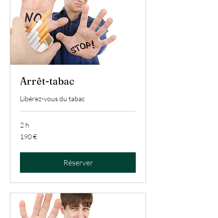
Arrêt-tabac
Libérez-vous du tabac
2 h
190
190 €
euros
Réserver