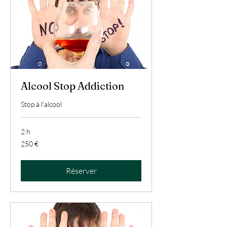
Alcool Stop Addiction
Stop à l'alcool
2 h
250
250 €
euros
Réserver