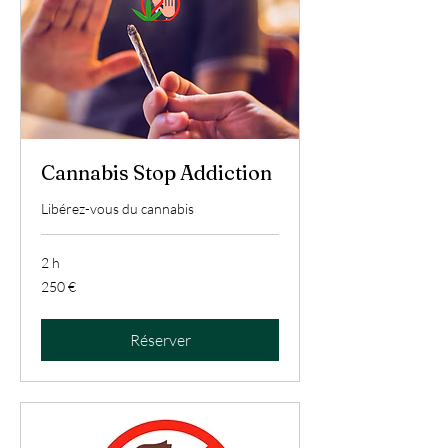
Cannabis Stop Addiction
Libérez-vous du cannabis
2 h
250
250 €
euros
Réserver