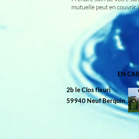
mutuelle peut en couvrir 
EN CA
2b le Clos fleuri
59940 Neuf Berquin