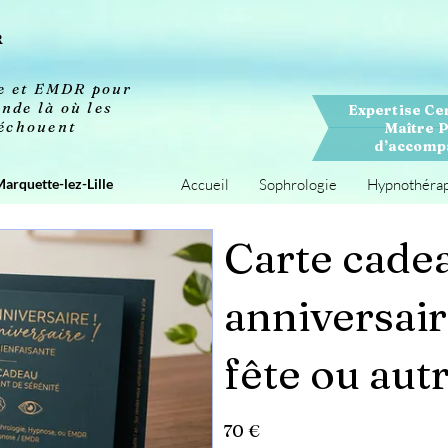
R
se et EMDR pour
nde là où les
Expertise Ce
 échouent
Maître P
d’accompa
Marquette-lez-Lille
Accueil
Sophrologie
Hypnothéra
Carte cade
anniversai
fête ou aut
70 €