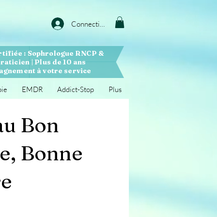
Connection
rtifiée : Sophrologue RNCP &
raticien | Plus de 10 ans
gnement à votre service
pie
EMDR
Addict-Stop
Plus
au Bon
re, Bonne
re