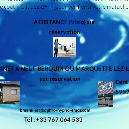
le coût ? Cliquez 👉
ici
pour vérifier si votre mutuell
A DISTANCE (Visio) sur
réservation
BINET A NEUF BERQUIN OU MARQUETTE-LEZ-L
sur réservation
Cent
5952
bmahillet@sophro-hypno-emdr.com
Tél : +33 767 064 533