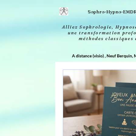
2613606693658 20260414032156
Sophro-Hypno-EMD
Alliez Sophrologie, Hypno
une transformation profo
méthodes classiques
A distance (visio) , Neuf Berquin, 