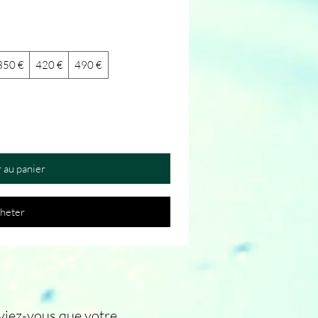
350 €
420 €
490 €
 au panier
heter
aviez-vous que votre