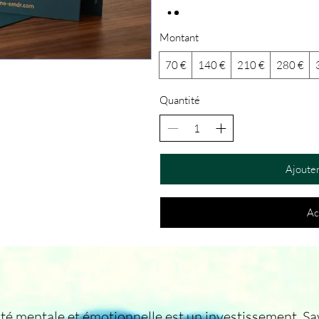
Montant
70 €
140 €
210 €
280 €
Quantité
Ajouter
Ac
té mentale et émotionnelle est un investissement. S