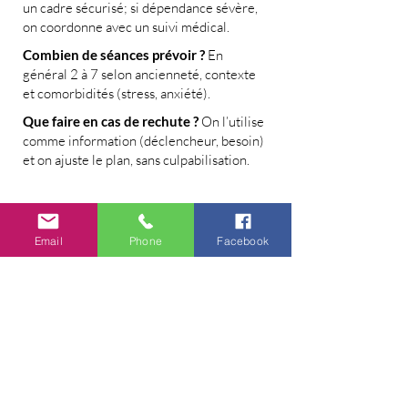
un cadre sécurisé; si dépendance sévère,
on coordonne avec un suivi médical.
Combien de séances prévoir ?
En
général 2 à 7 selon ancienneté, contexte
et comorbidités (stress, anxiété).
Que faire en cas de rechute ?
On l’utilise
comme information (déclencheur, besoin)
et on ajuste le plan, sans culpabilisation.
Email
Phone
Facebook
Vous pourriez aussi aimer
Arrêt tabac en ligne
Cannabis Stop addiction en ligne
Sucre Stop addiction en ligne
Chocolat Stop addiction en ligne