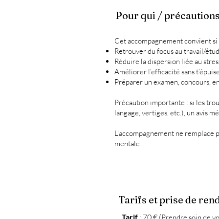
Pour qui / précautions
Cet accompagnement convient si t
Retrouver du focus au travail/étu
Réduire la dispersion liée au stres
Améliorer l’efficacité sans t’épuis
Préparer un examen, concours, ent
Précaution importante : si les tro
langage, vertiges, etc.), un avis 
L’accompagnement ne remplace pas u
mentale
Tarifs et prise de re
Tarif
: 70 €
(
Prendre soin de vo