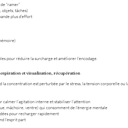
 de “ramer”
 objets, tâches)
ande plus d’effort
 mémoire)
ples pour réduire la surcharge et améliorer l’encodage.
respiration et visualisation, récupération
d la concentration est perturbée par le stress, la tension corporelle ou l
 calmer l’agitation interne et stabiliser l’attention
ue, mâchoire, ventre) qui consomment de l’énergie mentale
idées pour recharger rapidement
d l’esprit part