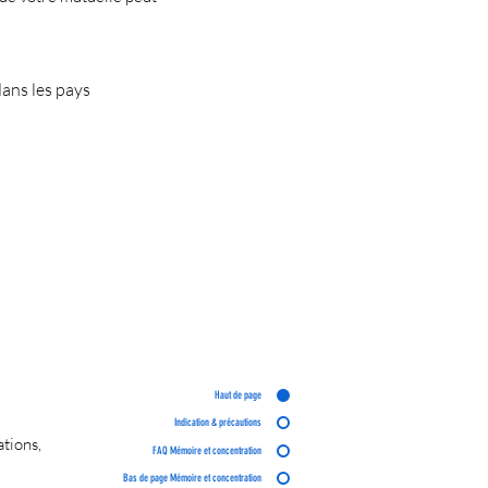
dans les pays
Haut de page
Indication & précautions
tions,
FAQ Mémoire et concentration
Bas de page Mémoire et concentration