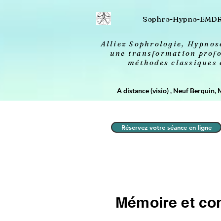
2613606693658 20260414032156
Sophro-Hypno-EMD
Alliez Sophrologie, Hypno
une transformation profo
méthodes classiques
A distance (visio) , Neuf Berquin, 
Réservez votre séance en ligne
Mémoire et con