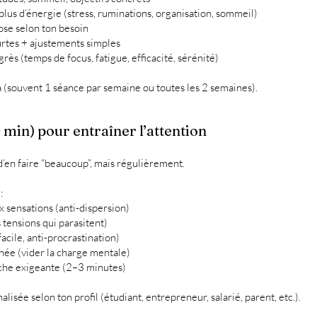
e plus d’énergie (stress, ruminations, organisation, sommeil)
ose selon ton besoin
urtes + ajustements simples
rès (temps de focus, fatigue, efficacité, sérénité)
 (souvent 1 séance par semaine ou toutes les 2 semaines).
 min) pour entraîner l’attention
 d’en faire “beaucoup”, mais régulièrement.
:
x sensations (anti-dispersion)
 tensions qui parasitent)
cile, anti-procrastination)
rnée (vider la charge mentale)
che exigeante (2–3 minutes)
isée selon ton profil (étudiant, entrepreneur, salarié, parent, etc.).