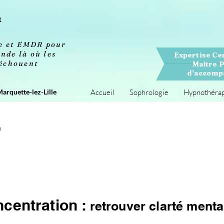
R
se et EMDR pour
nde là où les
Expertise Ce
 échouent
Maître P
d’accompa
Marquette-lez-Lille
Accueil
Sophrologie
Hypnothéra
centration :
retrouver clarté mental