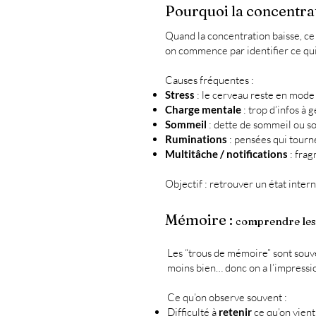
Pourquoi la concentrat
Quand la concentration baisse, ce 
on commence par identifier ce qui 
Causes fréquentes :
Stress
: le cerveau reste en mode 
Charge mentale
: trop d’infos à 
Sommeil
: dette de sommeil ou so
Ruminations
: pensées qui tourn
Multitâche / notifications
: fra
Objectif : retrouver un état inter
Mémoire :
comprendre les “
Les “trous de mémoire” sont souve
moins bien… donc on a l’impressio
Ce qu’on observe souvent :
Difficulté à
retenir
ce qu’on vient