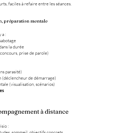
ts, faciles à refaire entre les séances.
on, préparation mentale
 a :
-sabotage
 dans la durée
concours, prise de parole)
ins parasité)
on (déclencheur de démarrage)
tale (visualisation, scénarios)
es
ompagnement à distance
sio :
tudes, sommeil, objectifs concrets