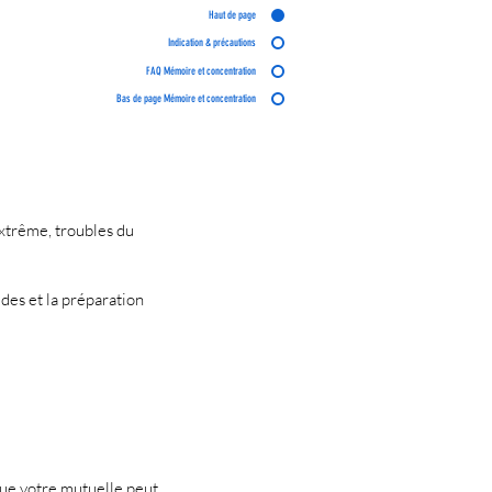
Haut de page
Indication & précautions
FAQ Mémoire et concentration
Bas de page Mémoire et concentration
extrême, troubles du
des et la préparation
que votre mutuelle peut