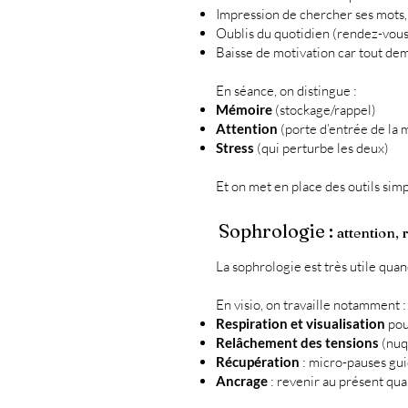
Impression de chercher ses mots,
Oublis du quotidien (rendez-vous,
Baisse de motivation car tout dem
En séance, on distingue :
Mémoire
(stockage/rappel)
Attention
(porte d’entrée de la
Stress
(qui perturbe les deux)
Et on met en place des outils sim
Sophrologie :
attention, 
La sophrologie est très utile quan
En visio, on travaille notamment :
Respiration et visualisation
pour
Relâchement des tensions
(nuq
Récupération
: micro-pauses gu
Ancrage
: revenir au présent quan