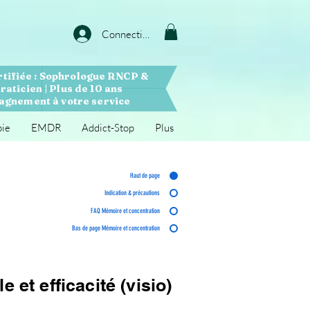
Connection
rtifiée : Sophrologue RNCP &
raticien | Plus de 10 ans
gnement à votre service
pie
EMDR
Addict-Stop
Plus
Haut de page
Indication & précautions
FAQ Mémoire et concentration
Bas de page Mémoire et concentration
e et efficacité (visio)