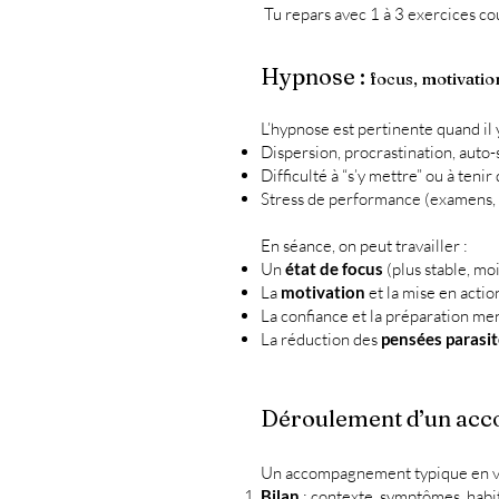
Tu repars avec 1 à 3 exercices cour
Hypnose :
focus, motivati
L’hypnose est pertinente quand il y
Dispersion, procrastination, auto
Difficulté à “s’y mettre” ou à tenir
Stress de performance (examens, 
En séance, on peut travailler :
Un
état de focus
(plus stable, mo
La
motivation
et la mise en acti
La confiance et la préparation men
La réduction des
pensées parasit
Déroulement d’un acc
Un accompagnement typique en vi
Bilan
: contexte, symptômes, habi