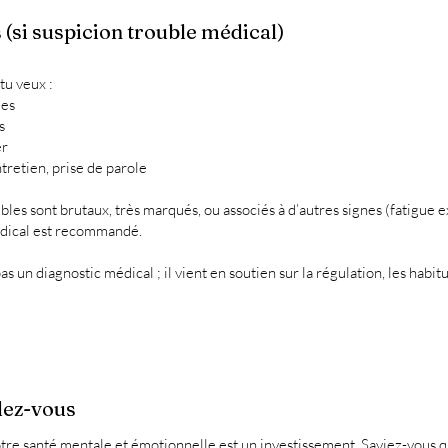
 (si suspicion trouble médical)
u veux :
des
s
er
retien, prise de parole
ubles sont brutaux, très marqués, ou associés à d’autres signes (fatigue 
médical est recommandé.
n diagnostic médical ; il vient en soutien sur la régulation, les habitu
ndez-vous
tre santé mentale et émotionnelle est un investissement. Saviez-vous 