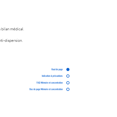
 bilan médical.
nti-dispersion.
Haut de page
Indication & précautions
FAQ Mémoire et concentration
Bas de page Mémoire et concentration