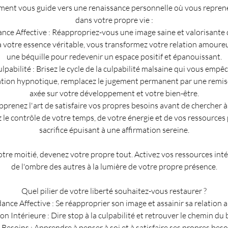
t vous guide vers une renaissance personnelle où vous reprenez
dans votre propre vie :
ance Affective : Réappropriez-vous une image saine et valorisant
votre essence véritable, vous transformez votre relation amoureus
une béquille pour redevenir un espace positif et épanouissant.
ulpabilité : Brisez le cycle de la culpabilité malsaine qui vous emp
ion hypnotique, remplacez le jugement permanent par une remise
axée sur votre développement et votre bien-être.
 Apprenez l'art de satisfaire vos propres besoins avant de chercher
 le contrôle de votre temps, de votre énergie et de vos ressources
sacrifice épuisant à une affirmation sereine.
tre moitié, devenez votre propre tout. Activez vos ressources int
de l'ombre des autres à la lumière de votre propre présence.
Quel pilier de votre liberté souhaitez-vous restaurer ?
ance Affective : Se réapproprier son image et assainir sa relation
ion Intérieure : Dire stop à la culpabilité et retrouver le chemin du 
 Besoins : Apprendre à penser à soi et à satisfaire ses propres beso