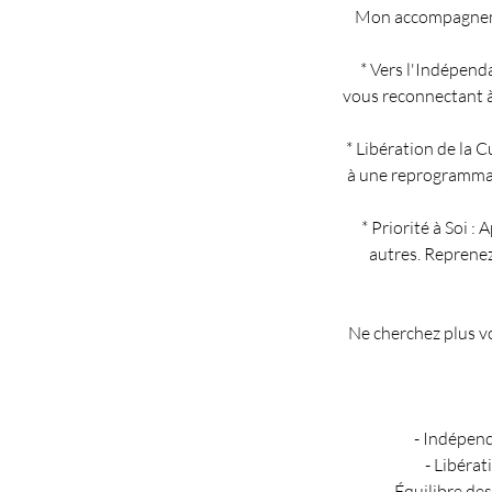
Mon accompagnemen
* Vers l'Indépend
vous reconnectant à 
* Libération de la C
à une reprogrammat
* Priorité à Soi :
autres. Reprenez
Ne cherchez plus vo
- Indépend
- Libérat
- Équilibre des