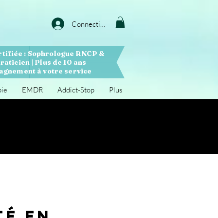
Connection
rtifiée : Sophrologue RNCP &
raticien | Plus de 10 ans
gnement à votre service
pie
EMDR
Addict-Stop
Plus
té En