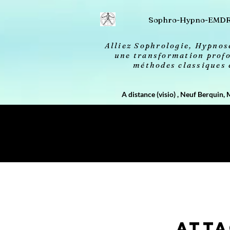
2613606693658 20260414032156
Sophro-Hypno-EMD
Alliez Sophrologie, Hypno
une transformation profo
méthodes classiques
A distance (visio) , Neuf Berquin, 
Atta