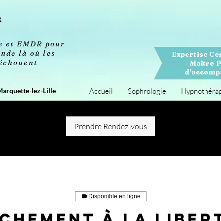
R
se et EMDR pour
nde là où les
Expertise Ce
 échouent
Maître P
d’accompa
Marquette-lez-Lille
Accueil
Sophrologie
Hypnothéra
Prendre Rendez-vous
Disponible en ligne
chement à la Liber