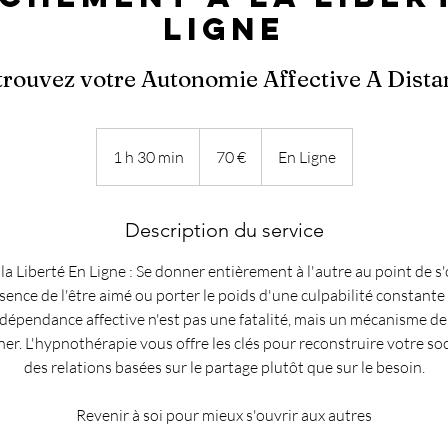
Ligne
trouvez votre Autonomie Affective A Dista
70
euros
1 h 30 min
1
70 €
En Ligne
3
0
Description du service
m
i
a Liberté En Ligne : Se donner entièrement à l'autre au point de s'
n
sence de l'être aimé ou porter le poids d'une culpabilité constante
dépendance affective n'est pas une fatalité, mais un mécanisme de 
r. L'hypnothérapie vous offre les clés pour reconstruire votre socl
des relations basées sur le partage plutôt que sur le besoin.
Revenir à soi pour mieux s'ouvrir aux autres