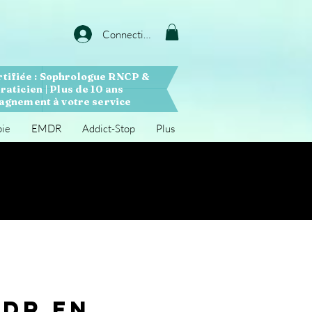
Connection
rtifiée : Sophrologue RNCP &
raticien | Plus de 10 ans
gnement à votre service
pie
EMDR
Addict-Stop
Plus
MDR En