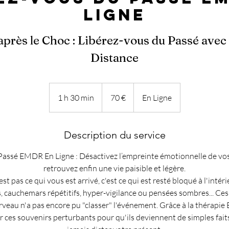
Ligne
après le Choc : Libérez-vous du Passé ave
Distance
70
euros
1 h 30 min
1
70 €
En Ligne
3
0
Description du service
m
i
Passé EMDR En Ligne : Désactivez l’empreinte émotionnelle de vo
n
retrouvez enfin une vie paisible et légère.
t pas ce qui vous est arrivé, c'est ce qui est resté bloqué à l'intér
, cauchemars répétitifs, hyper-vigilance ou pensées sombres... Ce
rveau n'a pas encore pu "classer" l'événement. Grâce à la thérapi
r ces souvenirs perturbants pour qu'ils deviennent de simples faits