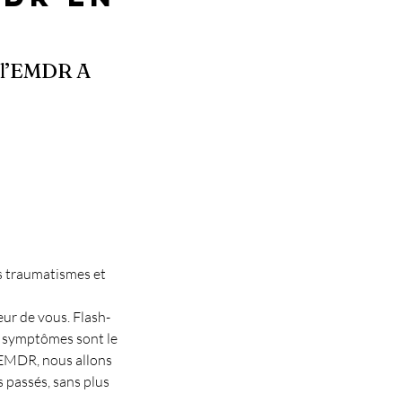
c l’EMDR A
s traumatismes et
ieur de vous. Flash-
s symptômes sont le
e EMDR, nous allons
 passés, sans plus