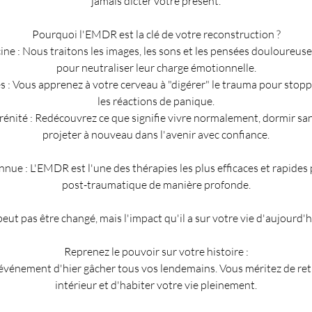
jamais dicter votre présent.
Pourquoi l'EMDR est la clé de votre reconstruction ?
cine : Nous traitons les images, les sons et les pensées douloureuses
pour neutraliser leur charge émotionnelle.
s : Vous apprenez à votre cerveau à "digérer" le trauma pour stoppe
les réactions de panique.
érénité : Redécouvrez ce que signifie vivre normalement, dormir san
projeter à nouveau dans l'avenir avec confiance.
e : L'EMDR est l'une des thérapies les plus efficaces et rapides po
post-traumatique de manière profonde.
eut pas être changé, mais l'impact qu'il a sur votre vie d'aujourd'hu
Reprenez le pouvoir sur votre histoire :
 événement d'hier gâcher tous vos lendemains. Vous méritez de re
intérieur et d'habiter votre vie pleinement.