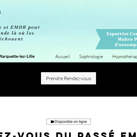
R
se et EMDR pour
nde là où les
Expertise Ce
 échouent
Maître P
d’accompa
Marquette-lez-Lille
Accueil
Sophrologie
Hypnothéra
Prendre Rendez-vous
Disponible en ligne
ez-vous du Passé E