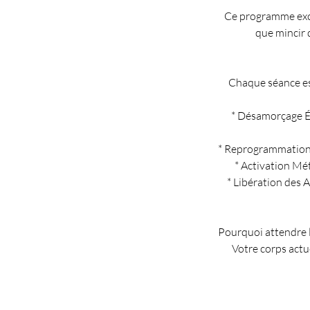
Ce programme exclu
que mincir 
Chaque séance est
* Désamorçage Ém
* Reprogrammation 
* Activation Mé
* Libération des 
Pourquoi attendre l
Votre corps actu