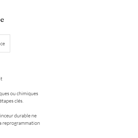
ce
nce
t
iques ou chimiques
tapes clés.
minceur durable ne
 la reprogrammation