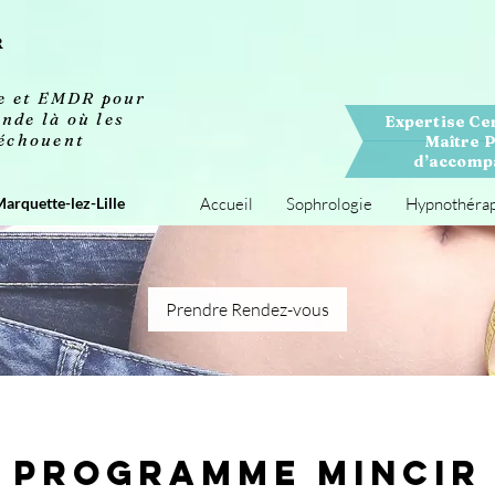
R
se et EMDR pour
nde là où les
Expertise Ce
 échouent
Maître P
d’accompa
Marquette-lez-Lille
Accueil
Sophrologie
Hypnothéra
Prendre Rendez-vous
Programme Mincir