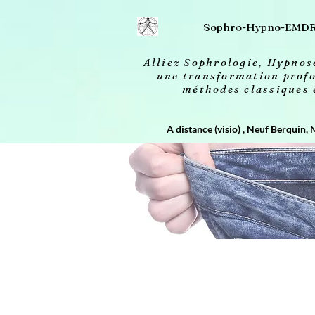
2613606693658 20260414032156
Sophro-Hypno-EMD
Alliez Sophrologie, Hypno
une transformation profo
méthodes classiques
A distance (visio) , Neuf Berquin, 