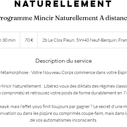
Naturellement
rogramme Mincir Naturellement A distan
70
euros
h 30 min
1
70 €
2b Le Clos Fleuri, 59940 Neuf-Berquin, Fra
3
0
Description du service
m
i
Métamorphose : Votre Nouveau Corps commence dans votre Espri
n
ncir Naturellement : Libérez-vous des diktats des régimes class
u comprimés) et retrouvez votre poids de forme durablement en 7 é
sayé, mais l'effet yoyo finit toujours par gagner ? Le secret d'une 
 privation ou dans les piqûre ou comprimés coupe-faim, mais dans
de vos automatismes inconscients.