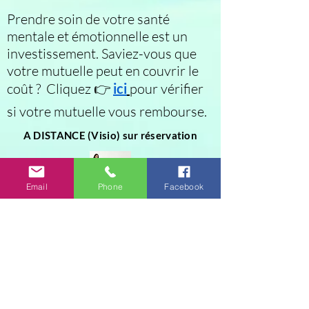
Prendre soin de votre santé
mentale et émotionnelle est un
investissement. Saviez-vous que
votre mutuelle peut en couvrir le
coût ? Cliquez 👉
ici
pour vérifier
si votre mutuelle vous rembourse.
A DISTANCE (Visio) sur réservation
Email
Phone
Facebook
EN CABINET A NEUF BERQUIN OU
MARQUETTE-LEZ-LILLE sur réservation
2b le Clos fleuri
59940 Neuf Berquin