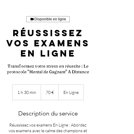
Disponible en ligne
Réussissez
vos examens
En Ligne
Transformez votre stress en réussite : Le
protocole "Mental de Gagnant" A Distance
70
euros
1 h 30 min
1
70 €
En Ligne
3
0
m
Description du service
i
n
Réussissez vos examens En Ligne : Abordez
vos examens avec le calme des champions et